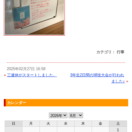
カテゴリ： 行事
2025年02月27日 16:58
«
三連休がスタートしました。
3年生2日間の球技大会が行われ
ました♪
»
カレンダー
日
月
火
水
木
金
土
1