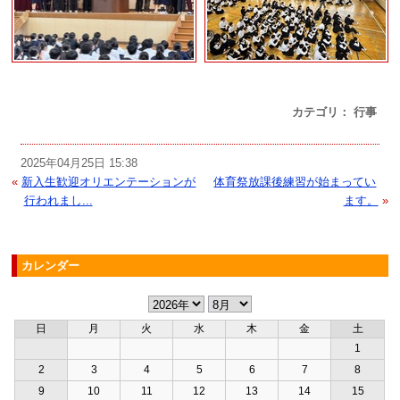
カテゴリ： 行事
2025年04月25日 15:38
«
新入生歓迎オリエンテーションが
体育祭放課後練習が始まってい
行われまし...
ます。
»
カレンダー
日
月
火
水
木
金
土
1
2
3
4
5
6
7
8
9
10
11
12
13
14
15