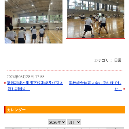
カテゴリ： 日常
2024年05月28日 17:58
«
避難訓練と集団下校訓練及び引き
学校総合体育大会お疲れ様でし
渡し訓練を...
た。
»
カレンダー