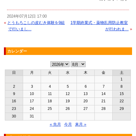
2024年07月12日 17:00
«
とうもろこしの皮むき体験を9組
1学期終業式・薬物乱用防止教室
で行いまし...
が行われま...
»
カレンダー
日
月
火
水
木
金
土
1
2
3
4
5
6
7
8
9
10
11
12
13
14
15
16
17
18
19
20
21
22
23
24
25
26
27
28
29
30
31
« 先月
今月
来月 »